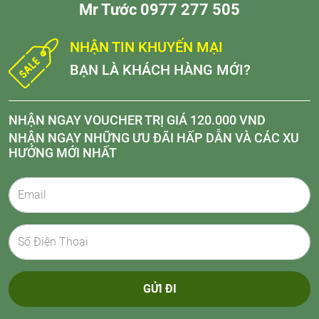
Mr Tước 0977 277 505
NHẬN TIN KHUYẾN MẠI
BẠN LÀ KHÁCH HÀNG MỚI?
NHẬN NGAY VOUCHER TRỊ GIÁ 120.000 VND
NHẬN NGAY NHỮNG ƯU ĐÃI HẤP DẪN VÀ CÁC XU
HƯỚNG MỚI NHẤT
GỬI ĐI