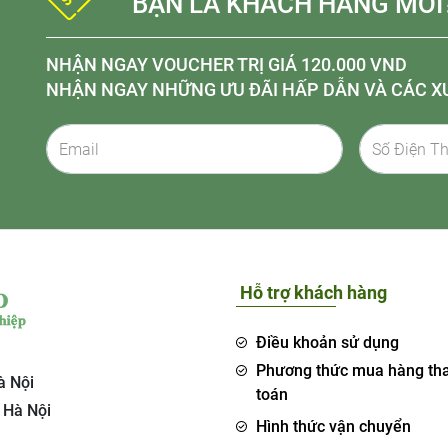
BẠN LÀ KHÁCH HÀNG MỚI
NHẬN NGAY VOUCHER TRỊ GIÁ 120.000 VND
NHẬN NGAY NHỮNG ƯU ĐÃI HẤP DẪN VÀ CÁC X
Hỗ trợ khách hàng
Điều khoản sử dụng
Phương thức mua hàng th
à Nội
toán
 Hà Nội
Hình thức vận chuyển