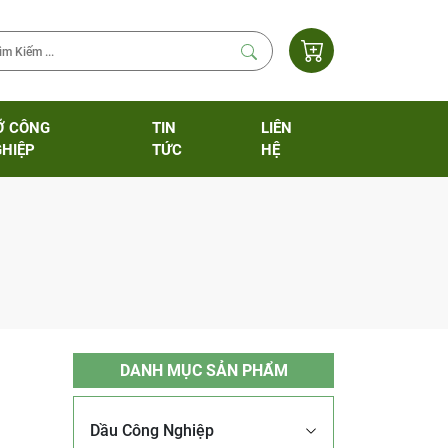
Ỡ CÔNG
TIN
LIÊN
HIỆP
TỨC
HỆ
DANH MỤC SẢN PHẨM
Dầu Công Nghiệp