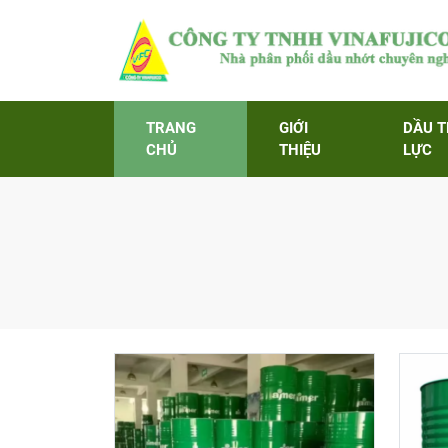
TRANG
GIỚI
DẦU 
CHỦ
THIỆU
LỰC