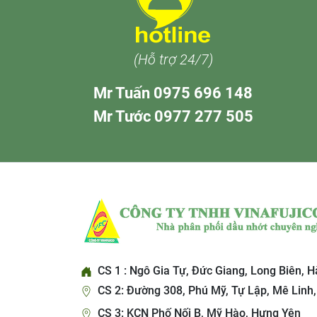
(Hỗ trợ 24/7)
Mr Tuấn 0975 696 148
Mr Tước 0977 277 505
CS 1 : Ngô Gia Tự, Đức Giang, Long Biên, H
CS 2: Đường 308, Phú Mỹ, Tự Lập, Mê Linh,
CS 3: KCN Phố Nối B, Mỹ Hào, Hưng Yên