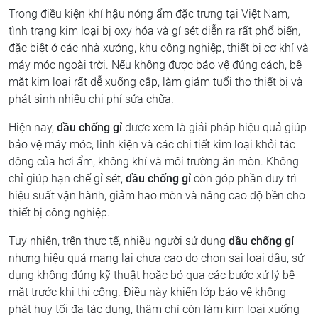
Trong điều kiện khí hậu nóng ẩm đặc trưng tại Việt Nam,
tình trạng kim loại bị oxy hóa và gỉ sét diễn ra rất phổ biến,
đặc biệt ở các nhà xưởng, khu công nghiệp, thiết bị cơ khí và
máy móc ngoài trời. Nếu không được bảo vệ đúng cách, bề
mặt kim loại rất dễ xuống cấp, làm giảm tuổi thọ thiết bị và
phát sinh nhiều chi phí sửa chữa.
Hiện nay,
dầu chống gỉ
được xem là giải pháp hiệu quả giúp
bảo vệ máy móc, linh kiện và các chi tiết kim loại khỏi tác
động của hơi ẩm, không khí và môi trường ăn mòn. Không
chỉ giúp hạn chế gỉ sét,
dầu chống gỉ
còn góp phần duy trì
hiệu suất vận hành, giảm hao mòn và nâng cao độ bền cho
thiết bị công nghiệp.
Tuy nhiên, trên thực tế, nhiều người sử dụng
dầu chống gỉ
nhưng hiệu quả mang lại chưa cao do chọn sai loại dầu, sử
dụng không đúng kỹ thuật hoặc bỏ qua các bước xử lý bề
mặt trước khi thi công. Điều này khiến lớp bảo vệ không
phát huy tối đa tác dụng, thậm chí còn làm kim loại xuống