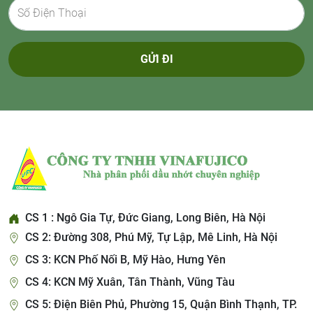
GỬI ĐI
CS 1 : Ngô Gia Tự, Đức Giang, Long Biên, Hà Nội
CS 2: Đường 308, Phú Mỹ, Tự Lập, Mê Linh, Hà Nội
CS 3: KCN Phố Nối B, Mỹ Hào, Hưng Yên
CS 4: KCN Mỹ Xuân, Tân Thành, Vũng Tàu
CS 5: Điện Biên Phủ, Phường 15, Quận Bình Thạnh, TP.