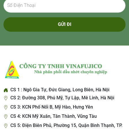
GỬI ĐI
CS 1 : Ngô Gia Tự, Đức Giang, Long Biên, Hà Nội
CS 2: Đường 308, Phú Mỹ, Tự Lập, Mê Linh, Hà Nội
CS 3: KCN Phố Nối B, Mỹ Hào, Hưng Yên
CS 4: KCN Mỹ Xuân, Tân Thành, Vũng Tàu
CS 5: Điện Biên Phủ, Phường 15, Quận Bình Thạnh, TP.