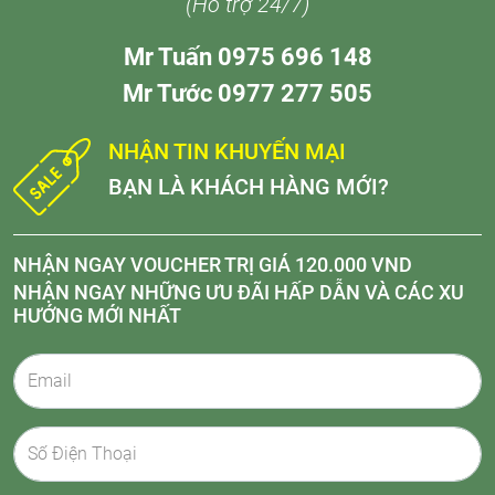
(Hỗ trợ 24/7)
Mr Tuấn 0975 696 148
Mr Tước 0977 277 505
NHẬN TIN KHUYẾN MẠI
BẠN LÀ KHÁCH HÀNG MỚI?
NHẬN NGAY VOUCHER TRỊ GIÁ 120.000 VND
NHẬN NGAY NHỮNG ƯU ĐÃI HẤP DẪN VÀ CÁC XU
HƯỚNG MỚI NHẤT