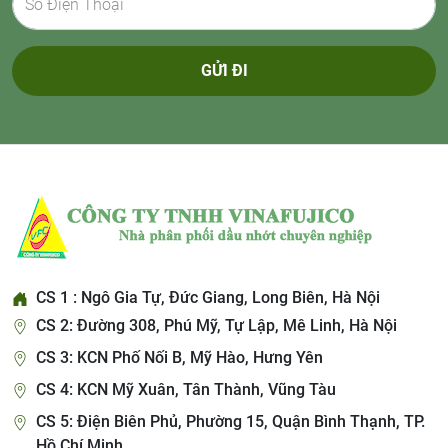
GỬI ĐI
CS 1 : Ngô Gia Tự, Đức Giang, Long Biên, Hà Nội
CS 2: Đường 308, Phú Mỹ, Tự Lập, Mê Linh, Hà Nội
CS 3: KCN Phố Nối B, Mỹ Hào, Hưng Yên
CS 4: KCN Mỹ Xuân, Tân Thành, Vũng Tàu
CS 5: Điện Biên Phủ, Phường 15, Quận Bình Thạnh, TP.
Hồ Chí Minh