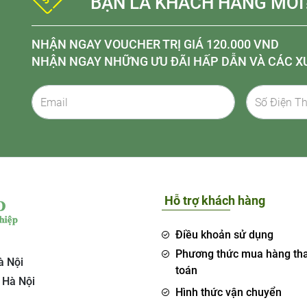
BẠN LÀ KHÁCH HÀNG MỚI
NHẬN NGAY VOUCHER TRỊ GIÁ 120.000 VND
NHẬN NGAY NHỮNG ƯU ĐÃI HẤP DẪN VÀ CÁC X
Hỗ trợ khách hàng
Điều khoản sử dụng
Phương thức mua hàng th
à Nội
toán
 Hà Nội
Hình thức vận chuyển