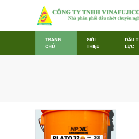
TRANG
GIỚI
DẦU 
CHỦ
THIỆU
LỰC