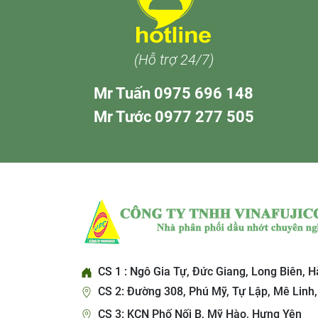
(Hỗ trợ 24/7)
Mr Tuấn 0975 696 148
Mr Tước 0977 277 505
CS 1 : Ngô Gia Tự, Đức Giang, Long Biên, H
CS 2: Đường 308, Phú Mỹ, Tự Lập, Mê Linh,
CS 3: KCN Phố Nối B, Mỹ Hào, Hưng Yên