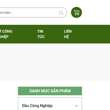
Ỡ CÔNG
TIN
LIÊN
HIỆP
TỨC
HỆ
DANH MỤC SẢN PHẨM
Dầu Công Nghiệp