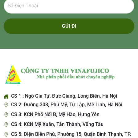
GỬI ĐI
CS 1 : Ngô Gia Tự, Đức Giang, Long Biên, Hà Nội
CS 2: Đường 308, Phú Mỹ, Tự Lập, Mê Linh, Hà Nội
CS 3: KCN Phố Nối B, Mỹ Hào, Hưng Yên
CS 4: KCN Mỹ Xuân, Tân Thành, Vũng Tàu
CS 5: Điện Biên Phủ, Phường 15, Quận Bình Thạnh, TP.