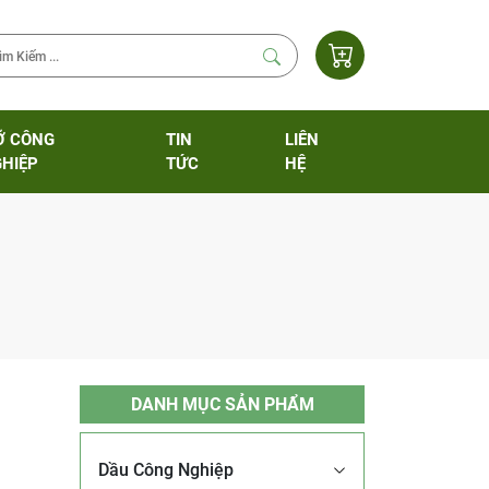
Ỡ CÔNG
TIN
LIÊN
HIỆP
TỨC
HỆ
DANH MỤC SẢN PHẨM
Dầu Công Nghiệp