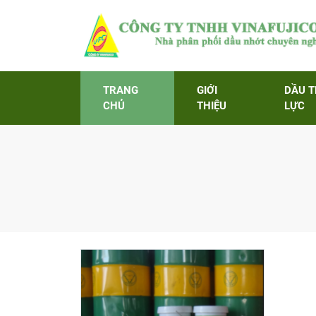
TRANG
GIỚI
DẦU 
CHỦ
THIỆU
LỰC