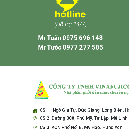
(Hỗ trợ 24/7)
Mr Tuấn 0975 696 148
Mr Tước 0977 277 505
CS 1 : Ngô Gia Tự, Đức Giang, Long Biên, H
CS 2: Đường 308, Phú Mỹ, Tự Lập, Mê Linh,
CS 3: KCN Phố Nối B, Mỹ Hào, Hưng Yên