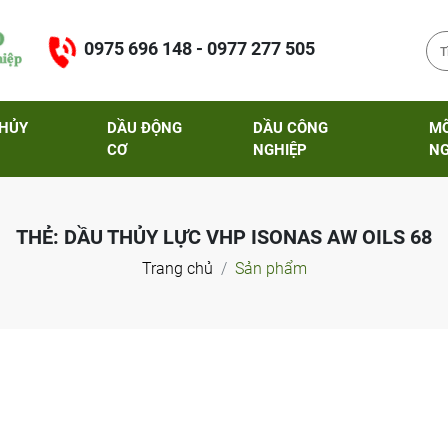
0975 696 148 - 0977 277 505
THỦY
DẦU ĐỘNG
DẦU CÔNG
M
CƠ
NGHIỆP
NG
THẺ:
DẦU THỦY LỰC VHP ISONAS AW OILS 68
Trang chủ
Sản phẩm