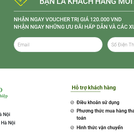
BẠN LÀ KHÁCH HÀNG MỚI
NHẬN NGAY VOUCHER TRỊ GIÁ 120.000 VND
NHẬN NGAY NHỮNG ƯU ĐÃI HẤP DẪN VÀ CÁC X
Hỗ trợ khách hàng
Điều khoản sử dụng
Phương thức mua hàng th
à Nội
toán
 Hà Nội
Hình thức vận chuyển