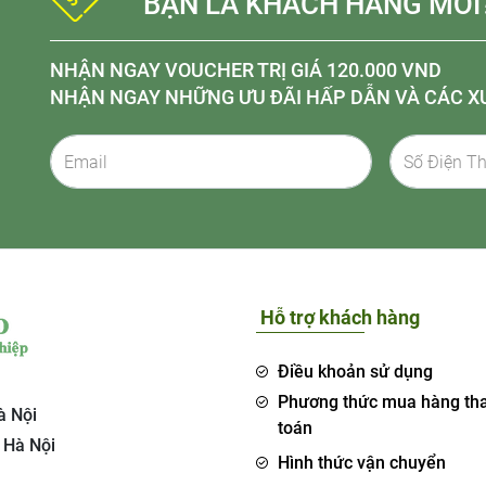
BẠN LÀ KHÁCH HÀNG MỚI
NHẬN NGAY VOUCHER TRỊ GIÁ 120.000 VND
NHẬN NGAY NHỮNG ƯU ĐÃI HẤP DẪN VÀ CÁC X
Hỗ trợ khách hàng
Điều khoản sử dụng
Phương thức mua hàng th
à Nội
toán
 Hà Nội
Hình thức vận chuyển