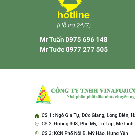
(Hỗ trợ 24/7)
Mr Tuấn 0975 696 148
Mr Tước 0977 277 505
CS 1 : Ngô Gia Tự, Đức Giang, Long Biên, H
CS 2: Đường 308, Phú Mỹ, Tự Lập, Mê Linh,
CS 3: KCN Phố Nối B, Mỹ Hào, Hưng Yên