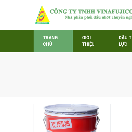
TRANG
GIỚI
DẦU 
CHỦ
THIỆU
LỰC