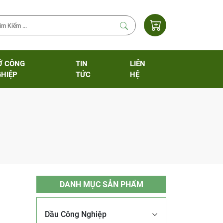
Ỡ CÔNG
TIN
LIÊN
HIỆP
TỨC
HỆ
DANH MỤC SẢN PHẨM
Dầu Công Nghiệp