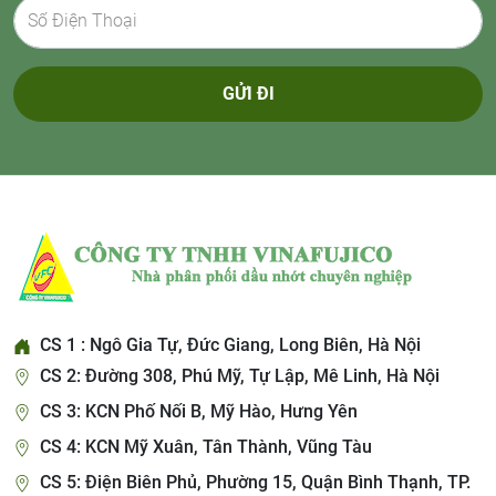
GỬI ĐI
CS 1 : Ngô Gia Tự, Đức Giang, Long Biên, Hà Nội
CS 2: Đường 308, Phú Mỹ, Tự Lập, Mê Linh, Hà Nội
CS 3: KCN Phố Nối B, Mỹ Hào, Hưng Yên
CS 4: KCN Mỹ Xuân, Tân Thành, Vũng Tàu
CS 5: Điện Biên Phủ, Phường 15, Quận Bình Thạnh, TP.