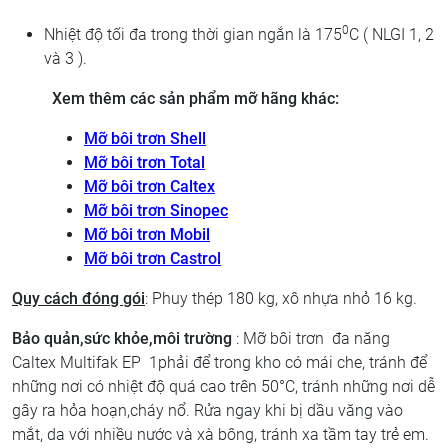
0
Nhiệt độ tối đa trong thời gian ngắn là 175
C ( NLGI 1, 2
và 3 ).
Xem thêm các sản phẩm mỡ hãng khác:
Mỡ bôi trơn Shell
Mỡ bôi trơn Total
Mỡ bôi trơn Caltex
Mỡ bôi trơn Sinopec
Mỡ bôi trơn Mobil
Mỡ bôi trơn Castrol
Quy cách đóng gói
: Phuy thép 180 kg, xô nhựa nhỏ 16 kg.
Bảo quản,sức khỏe,môi trường
: Mỡ bôi trơn đa năng
Caltex Multifak EP 1phải để trong kho có mái che, tránh để
những nơi có nhiệt độ quá cao trên 50°C, tránh những nơi dễ
gây ra hỏa hoạn,cháy nổ. Rửa ngay khi bị dầu văng vào
mắt, da với nhiều nước và xà bông, tránh xa tầm tay trẻ em.