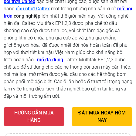
bôi trơn Caltex
đặc biệt chất lượng cao, được sản xuất bởi
hãng
dầu nhớt Caltex
một trong những nhà sản xuất
mỡ bôi
trơn
công nghiệp
lớn nhất thế giới hiện nay. Với công nghệ
hiện đại Caltex Multifak EP1,2,3 được pha chế từ dầu
khoáng cao cấp được tinh lọc, với chất làm đặc gốc xà
phòng lithi có chứa phụ gia cực áp và ,phụ gia chống
gỉ,chống oxi hóa, đã được nhiệt đới hóa hoàn toàn để phù
hợp với thời tiết khí hậu Việt Nam giúp cho khả năng bôi
trơn hoàn hảo,
mỡ đa dụng
Caltex Multifak EP1,2,3 được
chế tạo để sữ dụng cho các hệ thống bôi trơn máy cán thép,
nơi mà loại mỡ mềm được yêu cầu cho các hệ thống bơm
phân phối mỡ đặc biệt. Các ổ lăn hoặc ổ trượt tải trọng nặng
làm việc trong điều kiện khắc nghiệt bao gồm tải trọng va
đập và môi trường ẩm ướt.
HƯỚNG DẪN MUA
ĐẶT MUA NGAY HÔM
HÀNG
NAY