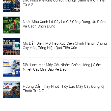
Dầu Nhớt Mekong Có Tốt Không? Đánh Giá Chi Tiết
Từ A-Z
Nhớt Màu Xanh Lá Cây Là Gì? Công Dụng, Ưu Điểm
Và Cách Chọn Đúng
Mỡ Dẫn Điện, Mỡ Tiếp Xúc Điện Chính Hãng | Chống
Oxy Hóa, Tăng Hiệu Quả Tiếp Xúc
Dầu Làm Mát Máy Cắt Nhôm Chính Hãng | Giảm
Nhiệt, Cắt Mịn, Bảo Vệ Dao
Hướng Dẫn Thay Nhớt Thủy Lực Máy Cày Đúng Kỹ
Thuật Từ A-Z