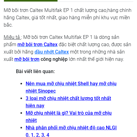
Mỡ bôi trơn Caltex Multifak EP 1 chất lượng cao,hàng chính
hãng Caltex, giá tốt nhất, giao hàng miễn phí khu vực miền
bắc.
Miêu tả
: Mỡ bôi trơn Caltex Multifak EP 1 là dòng sản
phẩm
mỡ bôi trơn Caltex
đặc biệt chất lượng cao, được sản
xuất bởi hãng
dầu nhớt Caltex
một trong những nhà sản
xuất
mỡ bôi trơn
công nghiệp
lớn nhất thế giới hiện nay.
Bài viết liên quan:
Nên mua mỡ chịu nhiệt Shell hay mỡ chịu
nhiệt Sinopec
3 loại mỡ chịu nhiệt chất lượng tốt nhất
hiện nay
Mỡ chịu nhiệt là gì? Vai trò của mỡ chịu
nhiệt
Nhà phân phối mỡ chịu nhiệt độ cao NLGI
0, 1, 2, 3, 4