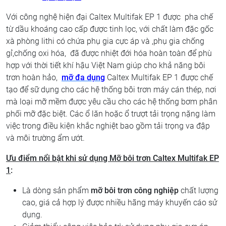
Với công nghệ hiện đại Caltex Multifak EP 1 được pha chế
từ dầu khoáng cao cấp được tinh lọc, với chất làm đặc gốc
xà phòng lithi có chứa phụ gia cực áp và ,phụ gia chống
gỉ,chống oxi hóa, đã được nhiệt đới hóa hoàn toàn để phù
hợp với thời tiết khí hậu Việt Nam giúp cho khả năng bôi
trơn hoàn hảo,
mỡ đa dụng
Caltex Multifak EP 1 được chế
tạo để sữ dụng cho các hệ thống bôi trơn máy cán thép, nơi
mà loại mỡ mềm được yêu cầu cho các hệ thống bơm phân
phối mỡ đặc biệt. Các ổ lăn hoặc ổ trượt tải trọng nặng làm
việc trong điều kiện khắc nghiệt bao gồm tải trọng va đập
và môi trường ẩm ướt.
Ưu điểm nổi bật khi sử dụng Mỡ bôi trơn
Caltex Multifak EP
1
:
Là dòng sản phẩm
mỡ bôi trơn công nghiệp
chất lượng
cao, giá cả hợp lý được nhiều hãng máy khuyến cáo sử
dụng.