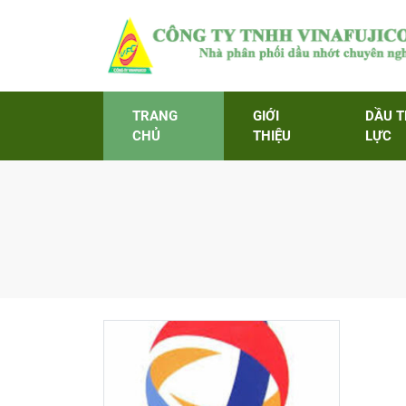
TRANG
GIỚI
DẦU 
CHỦ
THIỆU
LỰC