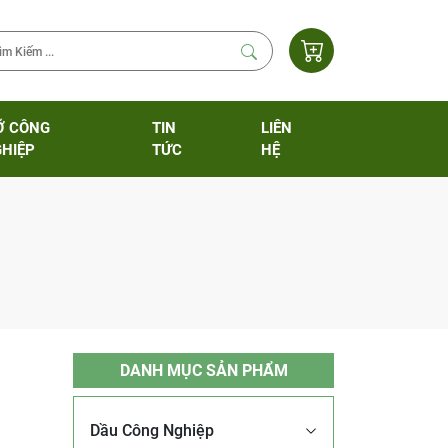
Ỡ CÔNG
TIN
LIÊN
HIỆP
TỨC
HỆ
DANH MỤC SẢN PHẨM
Dầu Công Nghiệp