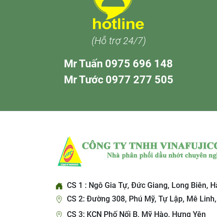
(Hỗ trợ 24/7)
Mr Tuấn 0975 696 148
Mr Tước 0977 277 505
CS 1 : Ngô Gia Tự, Đức Giang, Long Biên, H
CS 2: Đường 308, Phú Mỹ, Tự Lập, Mê Linh,
CS 3: KCN Phố Nối B, Mỹ Hào, Hưng Yên