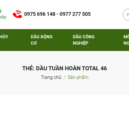
0975 696 148 - 0977 277 505
THỦY
DẦU ĐỘNG
DẦU CÔNG
M
CƠ
NGHIỆP
NG
THẺ:
DẦU TUẦN HOÀN TOTAL 46
Trang chủ
Sản phẩm