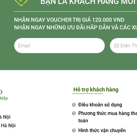
BẠN LÀ KHÁCH HÀNG MỚI
NHẬN NGAY VOUCHER TRỊ GIÁ 120.000 VND
NHẬN NGAY NHỮNG ƯU ĐÃI HẤP DẪN VÀ CÁC X
Hỗ trợ khách hàng
Điều khoản sử dụng
Phương thức mua hàng th
à Nội
toán
 Hà Nội
Hình thức vận chuyển