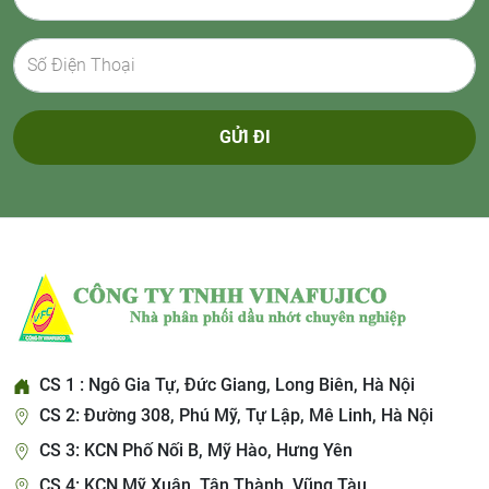
GỬI ĐI
CS 1 : Ngô Gia Tự, Đức Giang, Long Biên, Hà Nội
CS 2: Đường 308, Phú Mỹ, Tự Lập, Mê Linh, Hà Nội
CS 3: KCN Phố Nối B, Mỹ Hào, Hưng Yên
CS 4: KCN Mỹ Xuân, Tân Thành, Vũng Tàu