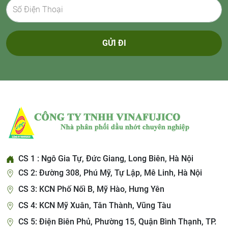
GỬI ĐI
CS 1 : Ngô Gia Tự, Đức Giang, Long Biên, Hà Nội
CS 2: Đường 308, Phú Mỹ, Tự Lập, Mê Linh, Hà Nội
CS 3: KCN Phố Nối B, Mỹ Hào, Hưng Yên
CS 4: KCN Mỹ Xuân, Tân Thành, Vũng Tàu
CS 5: Điện Biên Phủ, Phường 15, Quận Bình Thạnh, TP.