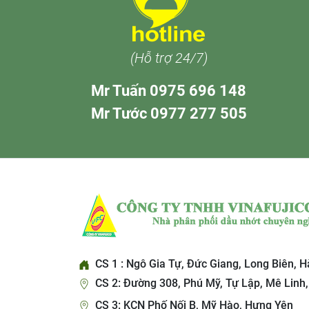
(Hỗ trợ 24/7)
Mr Tuấn 0975 696 148
Mr Tước 0977 277 505
CS 1 : Ngô Gia Tự, Đức Giang, Long Biên, H
CS 2: Đường 308, Phú Mỹ, Tự Lập, Mê Linh,
CS 3: KCN Phố Nối B, Mỹ Hào, Hưng Yên