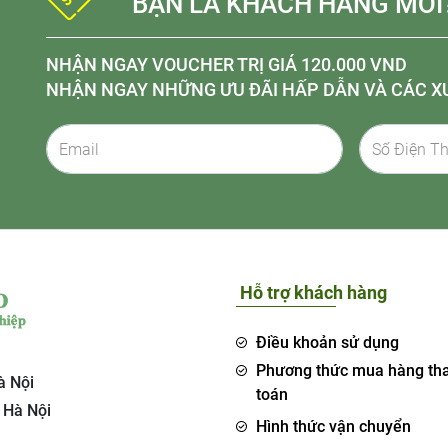
BẠN LÀ KHÁCH HÀNG MỚI
NHẬN NGAY VOUCHER TRỊ GIÁ 120.000 VND
NHẬN NGAY NHỮNG ƯU ĐÃI HẤP DẪN VÀ CÁC X
Hỗ trợ khách hàng
Điều khoản sử dụng
Phương thức mua hàng th
à Nội
toán
 Hà Nội
Hình thức vận chuyển