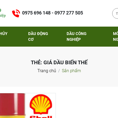
0975 696 148 - 0977 277 505
THỦY
DẦU ĐỘNG
DẦU CÔNG
M
CƠ
NGHIỆP
NG
THẺ:
GIÁ DẦU BIẾN THẾ
Trang chủ
Sản phẩm