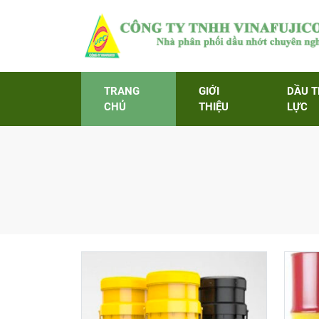
TRANG
GIỚI
DẦU 
CHỦ
THIỆU
LỰC