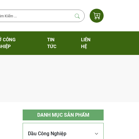
Ỡ CÔNG
TIN
LIÊN
HIỆP
TỨC
HỆ
DANH MỤC SẢN PHẨM
Dầu Công Nghiệp