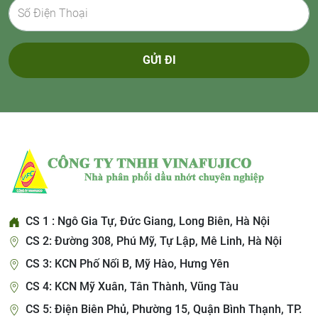
GỬI ĐI
CS 1 : Ngô Gia Tự, Đức Giang, Long Biên, Hà Nội
CS 2: Đường 308, Phú Mỹ, Tự Lập, Mê Linh, Hà Nội
CS 3: KCN Phố Nối B, Mỹ Hào, Hưng Yên
CS 4: KCN Mỹ Xuân, Tân Thành, Vũng Tàu
CS 5: Điện Biên Phủ, Phường 15, Quận Bình Thạnh, TP.