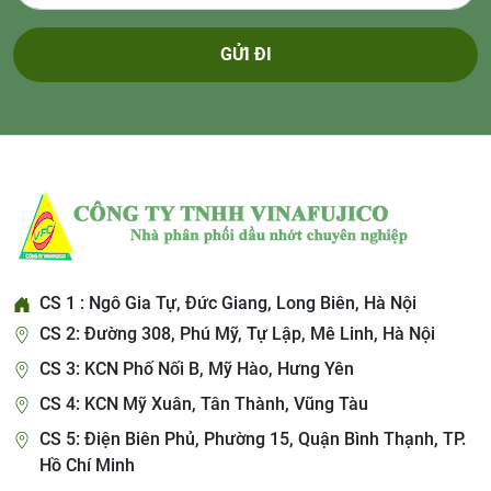
GỬI ĐI
CS 1 : Ngô Gia Tự, Đức Giang, Long Biên, Hà Nội
CS 2: Đường 308, Phú Mỹ, Tự Lập, Mê Linh, Hà Nội
CS 3: KCN Phố Nối B, Mỹ Hào, Hưng Yên
CS 4: KCN Mỹ Xuân, Tân Thành, Vũng Tàu
CS 5: Điện Biên Phủ, Phường 15, Quận Bình Thạnh, TP.
Hồ Chí Minh