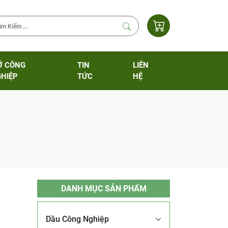
Ỡ CÔNG
TIN
LIÊN
HIỆP
TỨC
HỆ
DANH MỤC SẢN PHẨM
Dầu Công Nghiệp