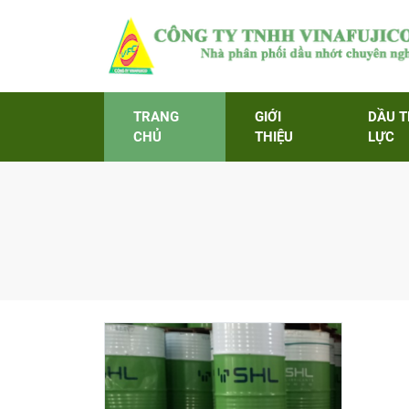
TRANG
GIỚI
DẦU 
CHỦ
THIỆU
LỰC