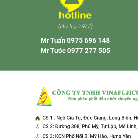
(Hỗ trợ 24/7)
Mr Tuấn 0975 696 148
Mr Tước 0977 277 505
CS 1 : Ngô Gia Tự, Đức Giang, Long Biên, H
CS 2: Đường 308, Phú Mỹ, Tự Lập, Mê Linh,
CS 3: KCN Phố Nối B, Mỹ Hào, Hưng Yên