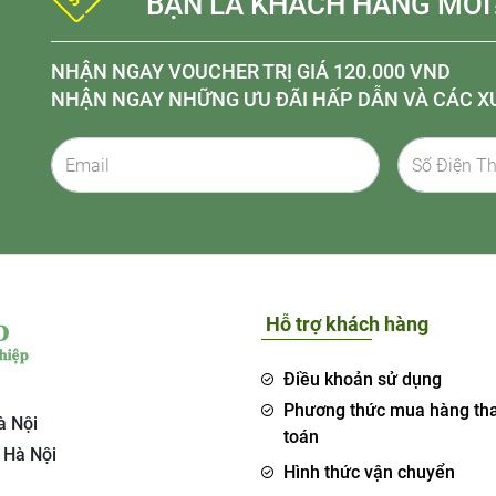
BẠN LÀ KHÁCH HÀNG MỚI
NHẬN NGAY VOUCHER TRỊ GIÁ 120.000 VND
NHẬN NGAY NHỮNG ƯU ĐÃI HẤP DẪN VÀ CÁC X
Hỗ trợ khách hàng
Điều khoản sử dụng
Phương thức mua hàng th
à Nội
toán
 Hà Nội
Hình thức vận chuyển