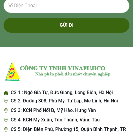
GỬI ĐI
CS 1 : Ngô Gia Tự, Đức Giang, Long Biên, Hà Nội
CS 2: Đường 308, Phú Mỹ, Tự Lập, Mê Linh, Hà Nội
CS 3: KCN Phố Nối B, Mỹ Hào, Hưng Yên
CS 4: KCN Mỹ Xuân, Tân Thành, Vũng Tàu
CS 5: Điện Biên Phủ, Phường 15, Quận Bình Thạnh, TP.