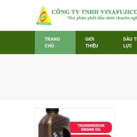
TRANG
GIỚI
DẦU 
CHỦ
THIỆU
LỰC