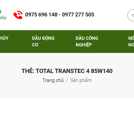
0975 696 148 - 0977 277 505
THỦY
DẦU ĐỘNG
DẦU CÔNG
M
CƠ
NGHIỆP
NG
THẺ:
TOTAL TRANSTEC 4 85W140
Trang chủ
Sản phẩm