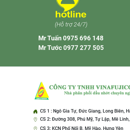
(Hỗ trợ 24/7)
Mr Tuấn 0975 696 148
Mr Tước 0977 277 505
CS 1 : Ngô Gia Tự, Đức Giang, Long Biên, H
CS 2: Đường 308, Phú Mỹ, Tự Lập, Mê Linh,
CS 3: KCN Phố Nối B, Mỹ Hào, Hưng Yên