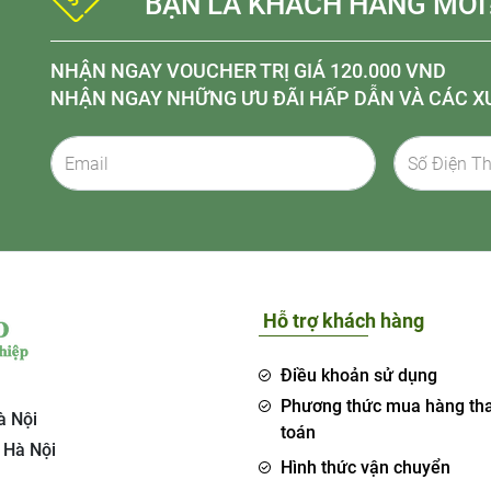
BẠN LÀ KHÁCH HÀNG MỚI
NHẬN NGAY VOUCHER TRỊ GIÁ 120.000 VND
NHẬN NGAY NHỮNG ƯU ĐÃI HẤP DẪN VÀ CÁC X
Hỗ trợ khách hàng
Điều khoản sử dụng
Phương thức mua hàng th
à Nội
toán
 Hà Nội
Hình thức vận chuyển