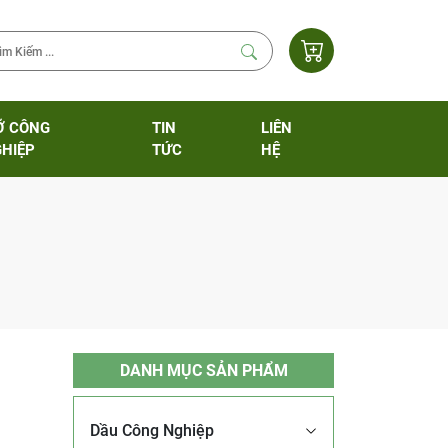
Ỡ CÔNG
TIN
LIÊN
HIỆP
TỨC
HỆ
DANH MỤC SẢN PHẨM
Dầu Công Nghiệp