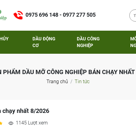
0975 696 148 - 0977 277 505
THỦY
DẦU ĐỘNG
DẦU CÔNG
M
CƠ
NGHIỆP
NG
N PHẨM DẦU MỠ CÔNG NGHIỆP BÁN CHẠY NHẤT 
Trang chủ
Tin tức
 chạy nhất 8/2026
1145 Lượt xem