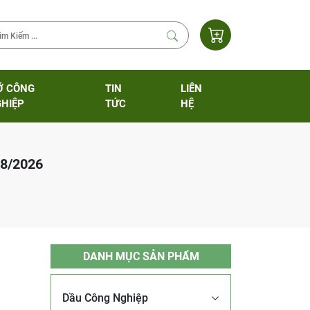
Ỡ CÔNG
TIN
LIÊN
HIỆP
TỨC
HỆ
8/2026
DANH MỤC SẢN PHẨM
Dầu Công Nghiệp