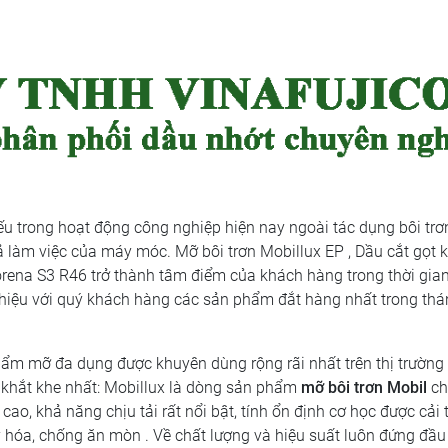
ếu trong hoạt động công nghiệp hiện nay ngoài tác dụng bôi trơ
àm việc của máy móc. Mỡ bôi trơn Mobillux EP , Dầu cắt gọt k
orena S3 R46 trở thành tâm điểm của khách hàng trong thời gia
thiệu với quý khách hàng các sản phẩm đắt hàng nhất trong th
hẩm mỡ đa dụng được khuyên dùng rộng rãi nhất trên thị trường
á khắt khe nhất: Mobillux là dòng sản phẩm
mỡ bôi trơn Mobil
ch
cao, khả năng chịu tải rất nổi bật, tính ổn định cơ học được cải t
xy hóa, chống ăn mòn . Về chất lượng và hiệu suất luôn đứng đầu