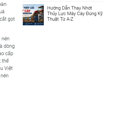
oàn
Hướng Dẫn Thay Nhớt
quá
Thủy Lực Máy Cày Đúng Kỹ
cắt gọt
Thuật Từ A-Z
y nén
là dòng
ao cấp
 thế
u Việt
 nén