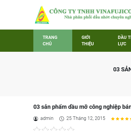
TRANG
GIỚI
DẦU 
CHỦ
THIỆU
LỰC
03 SẢ
03 sản phẩm dầu mỡ công nghiệp bán
admin
25 Tháng 12, 2015