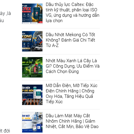
Dầu thủy lực Caltex: Đặc
tính kỹ thuật, phân loại ISO
y ,là
VG, ứng dụng và hướng dẫn
ầu
lựa chọn
Dầu Nhớt Mekong Có Tốt
Không? Đánh Giá Chi Tiết
Từ A-Z
Nhớt Màu Xanh Lá Cây Là
Gì? Công Dụng, Ưu Điểm Và
Cách Chọn Đúng
Mỡ Dẫn Điện, Mỡ Tiếp Xúc
Điện Chính Hãng | Chống
Oxy Hóa, Tăng Hiệu Quả
Tiếp Xúc
Dầu Làm Mát Máy Cắt
Nhôm Chính Hãng | Giảm
Nhiệt, Cắt Mịn, Bảo Vệ Dao
t đới