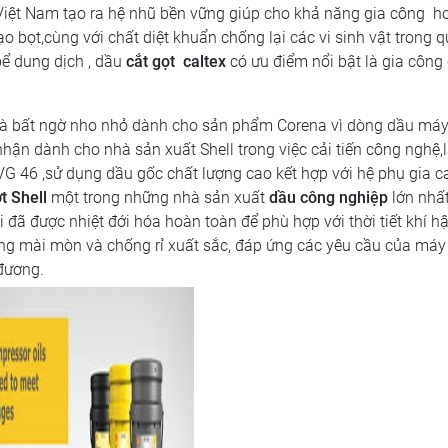
u Việt Nam tạo ra hệ nhũ bền vững giúp cho khả năng gia công h
ạo bọt,cùng với chất diệt khuẩn chống lại các vi sinh vật trong 
bể dung dịch , dầu
cắt gọt caltex
có ưu điểm nổi bật là gia công 
là bất ngờ nho nhỏ dành cho sản phẩm Corena vì dòng dầu má
i nhận dành cho nhà sản xuất Shell trong việc cải tiến công nghệ,
VG 46 ,sử dụng dầu gốc chất lượng cao kết hợp với hệ phụ gia c
t Shell
một trong những nhà sản xuất
dầu công nghiệp
lớn nhất
i đã được nhiệt đới hóa hoàn toàn để phù hợp với thời tiết khí hậ
ng mài mòn và chống rỉ xuất sắc, đáp ứng các yêu cầu của máy
 đương.