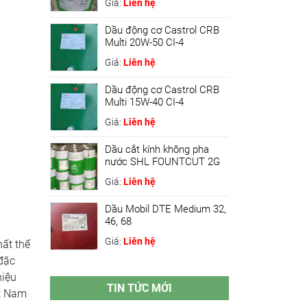
Giá:
Liên hệ
Dầu động cơ Castrol CRB
Multi 20W-50 CI-4
Giá:
Liên hệ
Dầu động cơ Castrol CRB
Multi 15W-40 CI-4
Giá:
Liên hệ
Dầu cắt kính không pha
nước SHL FOUNTCUT 2G
Giá:
Liên hệ
Dầu Mobil DTE Medium 32,
46, 68
Giá:
Liên hệ
ất thế
 đặc
hiệu
TIN TỨC MỚI
ệt Nam