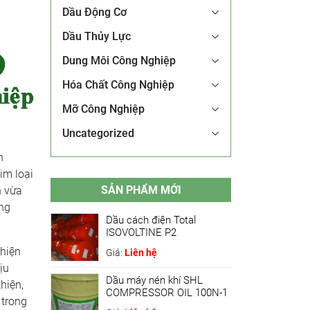
Dầu Động Cơ
Dầu Thủy Lực
Dung Môi Công Nghiệp
Hóa Chất Công Nghiệp
Mỡ Công Nghiệp
Uncategorized
n
im loại
SẢN PHẨM MỚI
n vừa
áng
Dầu cách điện Total
ISOVOLTINE P2
 hiện
Giá:
Liên hệ
ịu
Dầu máy nén khí SHL
hiện,
COMPRESSOR OIL 100N-1
 trong