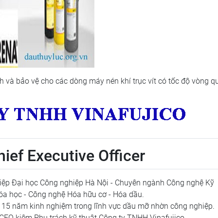
nh và bảo vệ cho các dòng máy nén khí trục vít có tốc độ vòng q
ief Executive Officer
iệp Đại học Công nghiệp Hà Nội - Chuyên ngành Công nghệ Kỹ
óa học - Công nghệ Hóa hữu cơ - Hóa dầu.
 15 năm kinh nghiệm trong lĩnh vực dầu mỡ nhờn công nghiệp.
 CEO kiêm Phụ trách kỹ thuật Công ty TNHH Vinafujico.