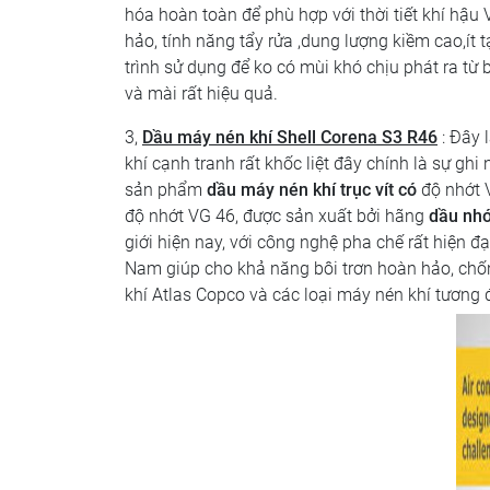
hóa hoàn toàn để phù hợp với thời tiết khí hậ
hảo, tính năng tẩy rửa ,dung lượng kiềm cao,ít t
trình sử dụng để ko có mùi khó chịu phát ra từ 
và mài rất hiệu quả.
3,
Dầu máy nén khí Shell Corena S3 R46
: Đây 
khí cạnh tranh rất khốc liệt đây chính là sự gh
sản phẩm
dầu máy nén khí trục vít có
độ nhớt 
độ nhớt VG 46, được sản xuất bởi hãng
dầu nhớ
giới hiện nay, với công nghệ pha chế rất hiện đạ
Nam giúp cho khả năng bôi trơn hoàn hảo, chố
khí Atlas Copco và các loại máy nén khí tương