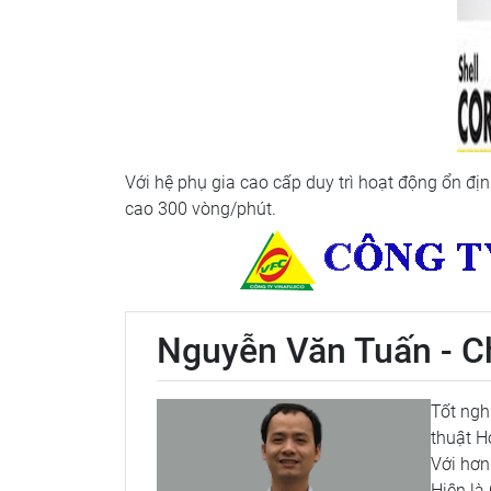
Với hệ phụ gia cao cấp duy trì hoạt động ổn đị
cao 300 vòng/phút.
Nguyễn Văn Tuấn - Ch
Tốt ngh
thuật H
Với hơn
Hiện là