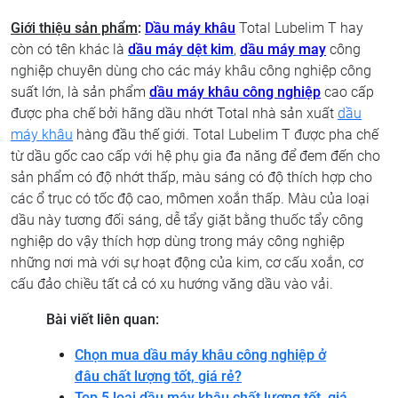
Giới thiệu sản phẩm
:
Dầu máy khâu
Total Lubelim T hay
còn có tên khác là
dầu máy dệt kim
,
dầu máy may
công
nghiệp chuyên dùng cho các máy khâu công nghiệp công
suất lớn, là sản phẩm
dầu máy khâu công nghiệp
cao cấp
được pha chế bởi hãng dầu nhớt Total nhà sản xuất
dầu
máy khâu
hàng đầu thế giới. Total Lubelim T được pha chế
từ dầu gốc cao cấp với hệ phụ gia đa năng để đem đến cho
sản phẩm có độ nhớt thấp, màu sáng có độ thích hợp cho
các ổ trục có tốc độ cao, mômen xoắn thấp. Màu của loại
dầu này tương đối sáng, dễ tẩy giặt bằng thuốc tẩy công
nghiệp do vậy thích hợp dùng trong máy công nghiệp
những nơi mà với sự hoạt động của kim, cơ cấu xoắn, cơ
cấu đảo chiều tất cả có xu hướng văng dầu vào vải.
Bài viết liên quan:
Chọn mua dầu máy khâu công nghiệp ở
đâu chất lượng tốt, giá rẻ?
Top 5 loại dầu máy khâu chất lượng tốt, giá