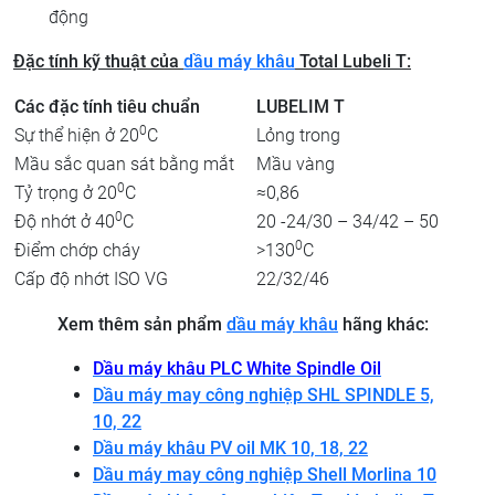
động
Đặc tính kỹ thuật
của
dầu máy khâu
Total Lubeli T:
Các đặc tính tiêu chuẩn
LUBELIM T
0
Sự thể hiện ở 20
C
Lỏng trong
Mầu sắc quan sát bằng mắt
Mầu vàng
0
Tỷ trọng ở 20
C
≈0,86
0
Độ nhớt ở 40
C
20 -24/30 – 34/42 – 50
0
Điểm chớp cháy
>130
C
Cấp độ nhớt ISO VG
22/32/46
Xem thêm sản phẩm
dầu máy khâu
hãng khác:
Dầu máy khâu PLC White Spindle Oil
Dầu máy may công nghiệp SHL SPINDLE 5,
10, 22
Dầu máy khâu PV oil MK 10, 18, 22
Dầu máy may công nghiệp Shell Morlina 10