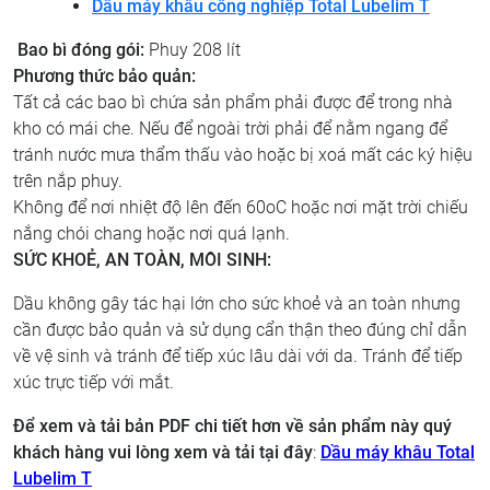
Dầu máy khâu công nghiệp Total Lubelim T
Bao bì đóng gói:
Phuy 208 lít
Phương thức bảo quản:
Tất cả các bao bì chứa sản phẩm phải được để trong nhà
kho có mái che. Nếu để ngoài trời phải để nằm ngang để
tránh nước mưa thẩm thấu vào hoặc bị xoá mất các ký hiệu
trên nắp phuy.
Không để nơi nhiệt độ lên đến 60oC hoặc nơi mặt trời chiếu
nắng chói chang hoặc nơi quá lạnh.
SỨC KHOẺ, AN TOÀN, MÔI SINH:
Dầu không gây tác hại lớn cho sức khoẻ và an toàn nhưng
cần được bảo quản và sử dụng cẩn thận theo đúng chỉ dẫn
về vệ sinh và tránh để tiếp xúc lâu dài với da. Tránh để tiếp
xúc trực tiếp với mắt.
Để xem và tải bản PDF chi tiết hơn về sản phẩm này quý
khách hàng vui lòng xem và tải tại đây
:
Dầu máy khâu Total
Lubelim T