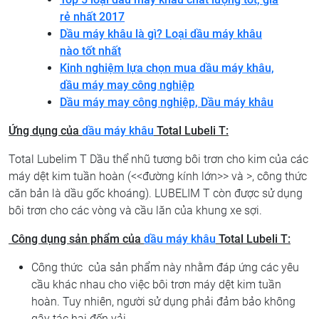
rẻ nhất 2017
Dầu máy khâu là gì? Loại dầu máy khâu
nào tốt nhất
Kinh nghiệm lựa chọn mua dầu máy khâu,
dầu máy may công nghiệp
Dầu máy may công nghiệp, Dầu máy khâu
Ứng dụng của
dầu máy khâu
Total Lubeli T:
Total Lubelim T Dầu thể nhũ tương bôi trơn cho kim của các
máy dệt kim tuần hoàn (<<đường kính lớn>> và
>, công thức
căn bản là dầu gốc khoáng). LUBELIM T còn được sử dụng
bôi trơn cho các vòng và cầu lăn của khung xe sợi.
Công dụng sản phẩm
của
dầu máy khâu
Total Lubeli T:
Công thức của sản phẩm này nhằm đáp ứng các yêu
cầu khác nhau cho việc bôi trơn máy dệt kim tuần
hoàn. Tuy nhiên, người sử dụng phải đảm bảo không
gây tác hại đến vải.