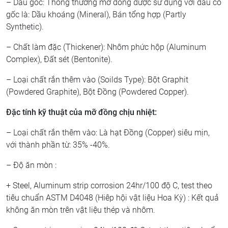
– Dầu gốc: Thông thường mỡ đồng được sử dụng với dầu có
gốc là: Dầu khoáng (Mineral), Bán tổng hợp (Partly
Synthetic).
– Chất làm đặc (Thickener): Nhôm phức hộp (Aluminum
Complex), Đất sét (Bentonite).
– Loại chất rắn thêm vào (Soilds Type): Bột Graphit
(Powdered Graphite), Bột Đồng (Powdered Copper).
Đặc tính kỹ thuật của mỡ đồng chịu nhiệt:
– Loại chất rắn thêm vào: Là hạt Đồng (Copper) siêu mịn,
với thành phần từ: 35% -40%.
– Độ ăn mòn :
+ Steel, Aluminum strip corrosion 24hr/100 độ C, test theo
tiêu chuẩn ASTM D4048 (Hiêp hội vật liệu Hoa Kỳ) : Kết quả
không ăn mòn trên vật liệu thép và nhôm.