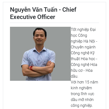
Nguyễn Văn Tuấn - Chief
Executive Officer
Tốt nghiệp Đại
học Công
nghiệp Hà Nội -
Chuyên ngành
Công nghệ Kỹ
thuật Hóa học -
Công nghệ Hóa
hữu cơ - Hóa
dầu.
Với hơn 15 năm
kinh nghiệm
trong lĩnh vực
dầu mỡ nhờn
công nghiệp.