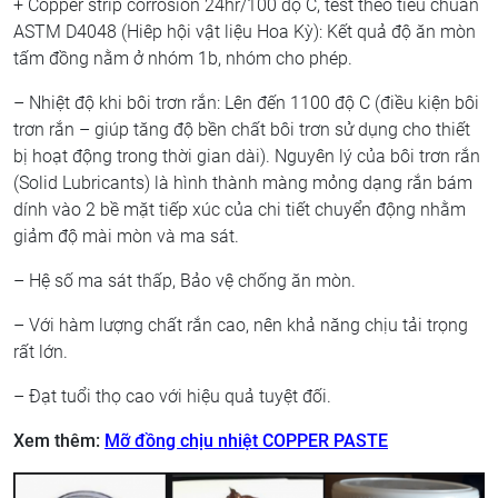
+ Copper strip corrosion 24hr/100 độ C, test theo tiêu chuẩn
ASTM D4048 (Hiêp hội vật liệu Hoa Kỳ): Kết quả độ ăn mòn
tấm đồng nằm ở nhóm 1b, nhóm cho phép.
– Nhiệt độ khi bôi trơn rắn: Lên đến 1100 độ C (điều kiện bôi
trơn rắn – giúp tăng độ bền chất bôi trơn sử dụng cho thiết
bị hoạt động trong thời gian dài). Nguyên lý của bôi trơn rắn
(Solid Lubricants) là hình thành màng mỏng dạng rắn bám
dính vào 2 bề mặt tiếp xúc của chi tiết chuyển động nhằm
giảm độ mài mòn và ma sát.
– Hệ số ma sát thấp, Bảo vệ chống ăn mòn.
– Với hàm lượng chất rắn cao, nên khả năng chịu tải trọng
rất lớn.
– Đạt tuổi thọ cao với hiệu quả tuyệt đối.
Xem thêm:
Mỡ đồng chịu nhiệt COPPER PASTE