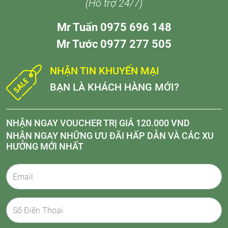
(Hỗ trợ 24/7)
Mr Tuấn 0975 696 148
Mr Tước 0977 277 505
NHẬN TIN KHUYẾN MẠI
BẠN LÀ KHÁCH HÀNG MỚI?
NHẬN NGAY VOUCHER TRỊ GIÁ 120.000 VND
NHẬN NGAY NHỮNG ƯU ĐÃI HẤP DẪN VÀ CÁC XU
HƯỚNG MỚI NHẤT