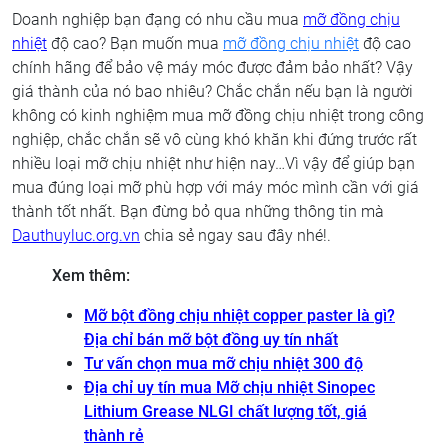
Doanh nghiệp bạn đạng có nhu cầu mua
mỡ đồng chịu
nhiệt
độ cao? Bạn muốn mua
mỡ đồng chịu nhiệt
độ cao
chính hãng để bảo vệ máy móc được đảm bảo nhất? Vậy
giá thành của nó bao nhiêu? Chắc chắn nếu bạn là người
không có kinh nghiệm mua mỡ đồng chịu nhiệt trong công
nghiệp, chắc chắn sẽ vô cùng khó khăn khi đứng trước rất
nhiều loại mỡ chịu nhiệt như hiện nay…Vì vậy để giúp bạn
mua đúng loại mỡ phù hợp với máy móc mình cần với giá
thành tốt nhất. Bạn đừng bỏ qua những thông tin mà
Dauthuyluc.org.vn
chia sẻ ngay sau đây nhé!.
Xem thêm:
Mỡ bột đồng chịu nhiệt copper paster là gì?
Địa chỉ bán mỡ bột đồng uy tín nhất
Tư vấn chọn mua mỡ chịu nhiệt 300 độ
Địa chỉ uy tín mua Mỡ chịu nhiệt Sinopec
Lithium Grease NLGI chất lượng tốt, giá
thành rẻ