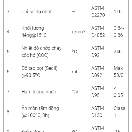
ASTM
3
Chỉ số độ nhớt
—
110
D2270
Khối lượng
ASTM
0.84-
4
g/cm3
o
riêng@15
C
D4052
0.86
Nhiệt độ chớp cháy
ASTM
o
5
C
240
cốc hở (COC)
D92
Độ tạo bọt (SeqII)
ASTM
Max
6
ml
o
@93.5
C
D892
50/0
ASTM
<
7
Hàm lượng nước
%V
D95
0.05
Ăn mòn tấm đồng
ASTM
Class
8
—
o
(@100
C, 3h)
D130
1
ASTM
o
9
Điểm đông
C
-15