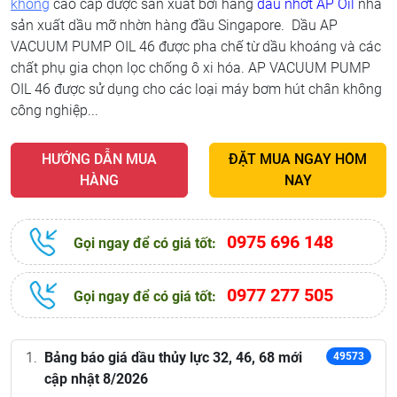
không
cao cấp được sản xuất bởi hãng
dầu nhớt AP Oil
nhà
sản xuất dầu mỡ nhờn hàng đầu Singapore. Dầu AP
VACUUM PUMP OIL 46 được pha chế từ dầu khoáng và các
chất phụ gia chọn lọc chống ô xi hóa. AP VACUUM PUMP
OIL 46 được sử dụng cho các loại máy bơm hút chân không
công nghiệp...
HƯỚNG DẪN MUA
ĐẶT MUA NGAY HÔM
HÀNG
NAY
0975 696 148
Gọi ngay để có giá tốt:
0977 277 505
Gọi ngay để có giá tốt:
Bảng báo giá dầu thủy lực 32, 46, 68 mới
49573
cập nhật 8/2026