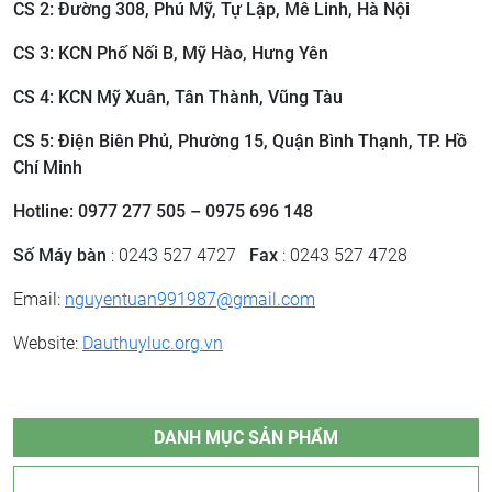
CS 2: ​Đường 308, Phú Mỹ, Tự Lập, Mê Linh, Hà Nội
CS 3: ​KCN Phố Nối B, Mỹ Hào, Hưng Yên
CS 4: KCN Mỹ Xuân, Tân Thành, Vũng Tàu
CS 5: Điện Biên Phủ, Phường 15, Quận Bình Thạnh, TP. Hồ
Chí Minh
Hotline: 0977 277 505 – 0975 696 148
Số Máy bàn
: 0243 527 4727
Fax
: 0243 527 4728
Email:
nguyentuan991987@gmail.com
Website:
Dauthuyluc.org.vn
DANH MỤC SẢN PHẨM