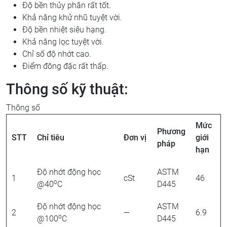
Độ bền thủy phân rất tốt.
Khả năng khử nhũ tuyệt vời.
Độ bền nhiệt siêu hạng.
Khả năng lọc tuyệt vời.
Chỉ số độ nhớt cao.
Điểm đông đặc rất thấp.
Thông số kỹ thuật:
Thông số
Mức
Phương
STT
Chỉ tiêu
Đơn vị
giới
pháp
hạn
Độ nhớt động học
ASTM
1
cSt
46
o
@40
C
D445
Độ nhớt động học
ASTM
2
—
6.9
o
@100
C
D445