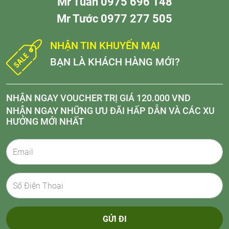
Mr Tuấn 0975 696 148
Mr Tước 0977 277 505
NHẬN TIN KHUYẾN MẠI
BẠN LÀ KHÁCH HÀNG MỚI?
NHẬN NGAY VOUCHER TRỊ GIÁ 120.000 VND
NHẬN NGAY NHỮNG ƯU ĐÃI HẤP DẪN VÀ CÁC XU
HƯỚNG MỚI NHẤT
GỬI ĐI