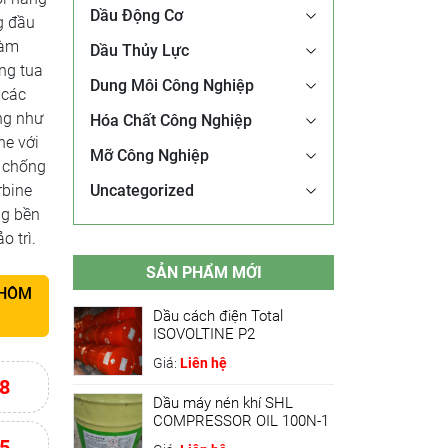
Dầu Động Cơ
g đầu
làm
Dầu Thủy Lực
ng tua
Dung Môi Công Nghiệp
 các
ng như
Hóa Chất Công Nghiệp
ne với
Mỡ Công Nghiệp
à chống
rbine
Uncategorized
ng bền
o trì.
SẢN PHẨM MỚI
 HÔM
Dầu cách điện Total
ISOVOLTINE P2
Giá:
Liên hệ
8
Dầu máy nén khí SHL
COMPRESSOR OIL 100N-1
5