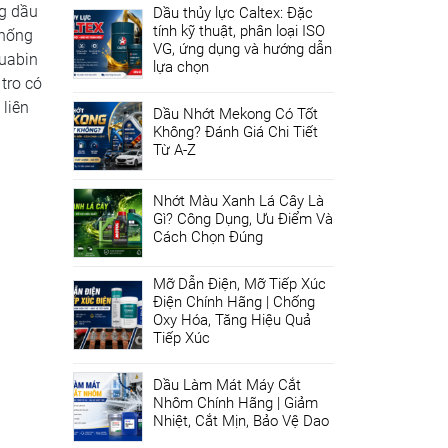
ng dầu
Dầu thủy lực Caltex: Đặc
tính kỹ thuật, phân loại ISO
chống
VG, ứng dụng và hướng dẫn
tuabin
lựa chọn
tro có
 liên
Dầu Nhớt Mekong Có Tốt
Không? Đánh Giá Chi Tiết
Từ A-Z
Nhớt Màu Xanh Lá Cây Là
Gì? Công Dụng, Ưu Điểm Và
Cách Chọn Đúng
Mỡ Dẫn Điện, Mỡ Tiếp Xúc
Điện Chính Hãng | Chống
Oxy Hóa, Tăng Hiệu Quả
Tiếp Xúc
Dầu Làm Mát Máy Cắt
Nhôm Chính Hãng | Giảm
Nhiệt, Cắt Mịn, Bảo Vệ Dao