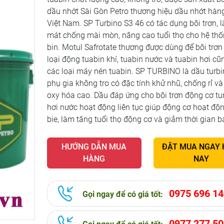
dầu nhớt Sài Gòn Petro thương hiệu dầu nhớt hàn
Việt Nam. SP Turbino S3 46 có tác dụng bôi trơn, 
mát chống mài mòn, nâng cao tuổi thọ cho hệ thố
bin. Motul Safrotate thương được dùng để bôi trơn
loại động tuabin khí, tuabin nước và tuabin hơi cũ
các loại máy nén tuabin. SP TURBINO là dầu turbi
phụ gia không tro có đặc tính khử nhũ, chống rỉ v
oxy hóa cao. Dầu đáp ứng cho bôi trơn động cơ tu
hơi nước hoạt động liên tục giúp động cơ hoạt độ
bie, làm tăng tuổi thọ động cơ và giảm thời gian bả
HƯỚNG DẪN MUA
ĐẶT MUA NGAY
HÀNG
NAY
0975 696 14
Gọi ngay để có giá tốt:
0977 277 50