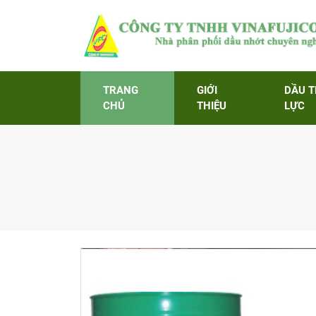
TRANG
GIỚI
DẦU 
CHỦ
THIỆU
LỰC