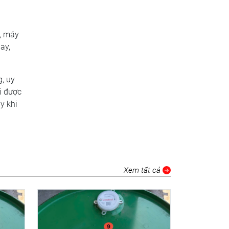
, máy
ay,
, uy
i được
y khi
Xem tất cả