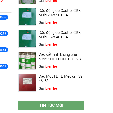
Giá:
Liên hệ
Dầu động cơ Castrol CRB
Multi 20W-50 CI-4
9596
Giá:
Liên hệ
Dầu động cơ Castrol CRB
0279
Multi 15W-40 CI-4
Giá:
Liên hệ
4854
Dầu cắt kính không pha
nước SHL FOUNTCUT 2G
Giá:
Liên hệ
0661
Dầu Mobil DTE Medium 32,
46, 68
Giá:
Liên hệ
TIN TỨC MỚI