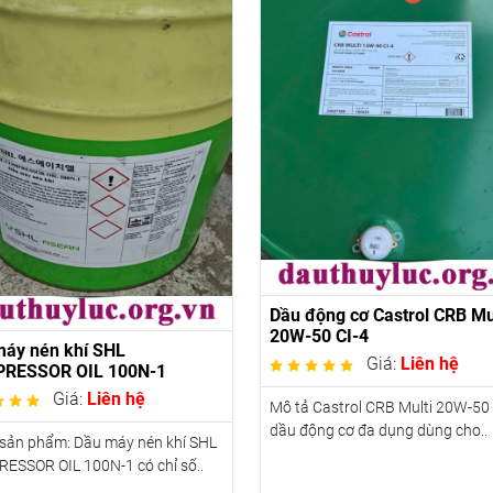
Dầu động cơ Castrol CRB Mu
20W-50 CI-4
máy nén khí SHL
Giá:
Liên hệ
RESSOR OIL 100N-1
Giá:
Liên hệ
Mô tả Castrol CRB Multi 20W-50 
dầu động cơ đa dụng dùng cho..
 sản phẩm: Dầu máy nén khí SHL
ESSOR OIL 100N-1 có chỉ số..