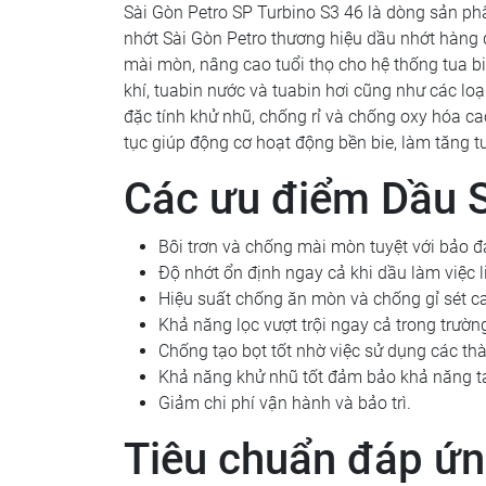
Sài Gòn Petro SP Turbino S3 46 là dòng sản ph
nhớt Sài Gòn Petro thương hiệu dầu nhớt hàng 
mài mòn, nâng cao tuổi thọ cho hệ thống tua bi
khí, tuabin nước và tuabin hơi cũng như các lo
đặc tính khử nhũ, chống rỉ và chống oxy hóa ca
tục giúp động cơ hoạt động bền bie, làm tăng tu
Các ưu điểm Dầu S
Bôi trơn và chống mài mòn tuyệt với bảo đảm
Độ nhớt ổn định ngay cả khi dầu làm việc l
Hiệu suất chống ăn mòn và chống gỉ sét c
Khả năng lọc vượt trội ngay cả trong trườ
Chống tạo bọt tốt nhờ việc sử dụng các th
Khả năng khử nhũ tốt đảm bảo khả năng t
Giảm chi phí vận hành và bảo trì.
Tiêu chuẩn đáp ứn