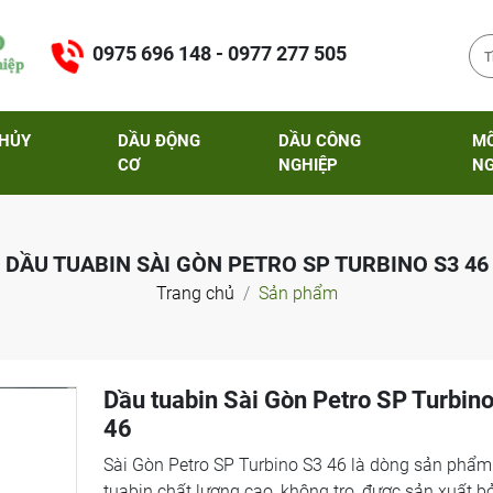
0975 696 148 - 0977 277 505
THỦY
DẦU ĐỘNG
DẦU CÔNG
M
CƠ
NGHIỆP
NG
DẦU TUABIN SÀI GÒN PETRO SP TURBINO S3 46
Trang chủ
Sản phẩm
Dầu tuabin Sài Gòn Petro SP Turbin
46
Sài Gòn Petro SP Turbino S3 46 là dòng sản phẩm
tuabin chất lượng cao, không tro, được sản xuất b