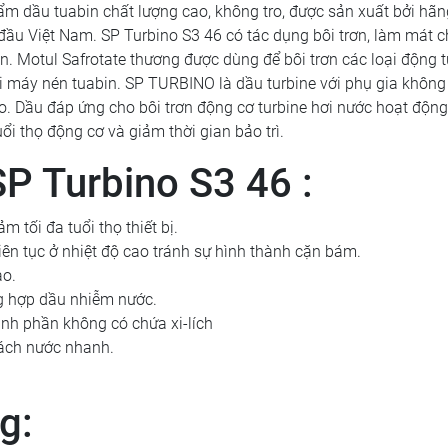
ẩm dầu tuabin chất lượng cao, không tro, được sản xuất bởi hã
đầu Việt Nam. SP Turbino S3 46 có tác dụng bôi trơn, làm mát 
n. Motul Safrotate thương được dùng để bôi trơn các loại động 
ại máy nén tuabin. SP TURBINO là dầu turbine với phụ gia không 
o. Dầu đáp ứng cho bôi trơn động cơ turbine hơi nước hoạt động
ổi thọ động cơ và giảm thời gian bảo trì.
P Turbino S3 46 :
 tối đa tuổi thọ thiết bị.
iên tục ở nhiệt độ cao tránh sự hình thành cặn bám.
ao.
ng hợp dầu nhiễm nước.
ành phần không có chứa xi-lích
ách nước nhanh.
g: