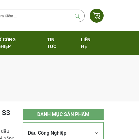
Ỡ CÔNG
TIN
LIÊN
HIỆP
TỨC
HỆ
o S3
DANH MỤC SẢN PHẨM
 dầu
Dầu Công Nghiệp
ởi hãng