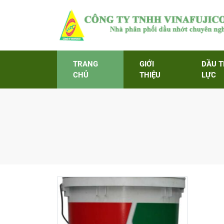
TRANG
GIỚI
DẦU 
CHỦ
THIỆU
LỰC