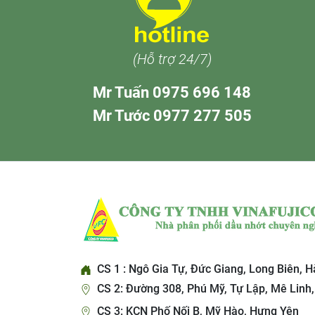
(Hỗ trợ 24/7)
Mr Tuấn 0975 696 148
Mr Tước 0977 277 505
CS 1 : Ngô Gia Tự, Đức Giang, Long Biên, H
CS 2: Đường 308, Phú Mỹ, Tự Lập, Mê Linh,
CS 3: KCN Phố Nối B, Mỹ Hào, Hưng Yên