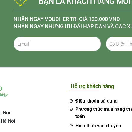
BẠN LÀ KHÁCH HÀNG MỚI
NHẬN NGAY VOUCHER TRỊ GIÁ 120.000 VND
NHẬN NGAY NHỮNG ƯU ĐÃI HẤP DẪN VÀ CÁC X
Hỗ trợ khách hàng
Điều khoản sử dụng
Phương thức mua hàng th
à Nội
toán
 Hà Nội
Hình thức vận chuyển