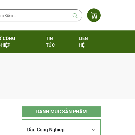
Ỡ CÔNG
TIN
LIÊN
HIỆP
TỨC
HỆ
DANH MỤC SẢN PHẨM
Dầu Công Nghiệp