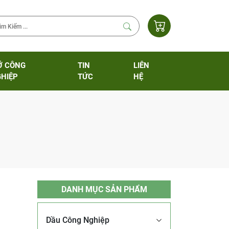
Ỡ CÔNG
TIN
LIÊN
HIỆP
TỨC
HỆ
DANH MỤC SẢN PHẨM
Dầu Công Nghiệp