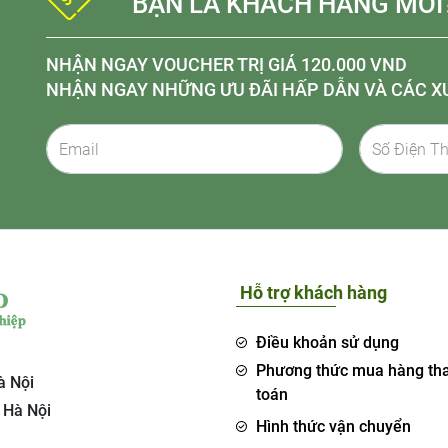
BẠN LÀ KHÁCH HÀNG MỚI
NHẬN NGAY VOUCHER TRỊ GIÁ 120.000 VND
NHẬN NGAY NHỮNG ƯU ĐÃI HẤP DẪN VÀ CÁC X
Hỗ trợ khách hàng
Điều khoản sử dụng
Phương thức mua hàng th
à Nội
toán
 Hà Nội
Hình thức vận chuyển