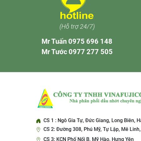
(Hỗ trợ 24/7)
Mr Tuấn 0975 696 148
Mr Tước 0977 277 505
CS 1 : Ngô Gia Tự, Đức Giang, Long Biên, H
CS 2: Đường 308, Phú Mỹ, Tự Lập, Mê Linh,
CS 3: KCN Phố Nối B, Mỹ Hào, Hưng Yên