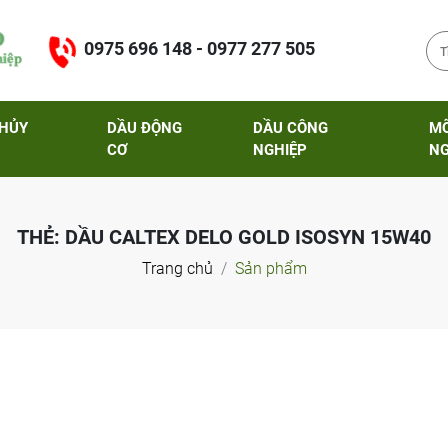
0975 696 148 - 0977 277 505
THỦY
DẦU ĐỘNG
DẦU CÔNG
M
CƠ
NGHIỆP
NG
THẺ:
DẦU CALTEX DELO GOLD ISOSYN 15W40
Trang chủ
Sản phẩm