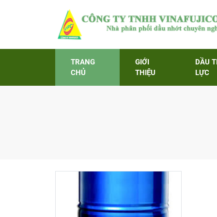
TRANG
GIỚI
DẦU 
CHỦ
THIỆU
LỰC