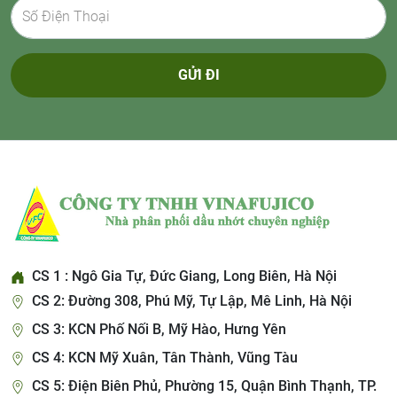
GỬI ĐI
CS 1 : Ngô Gia Tự, Đức Giang, Long Biên, Hà Nội
CS 2: Đường 308, Phú Mỹ, Tự Lập, Mê Linh, Hà Nội
CS 3: KCN Phố Nối B, Mỹ Hào, Hưng Yên
CS 4: KCN Mỹ Xuân, Tân Thành, Vũng Tàu
CS 5: Điện Biên Phủ, Phường 15, Quận Bình Thạnh, TP.