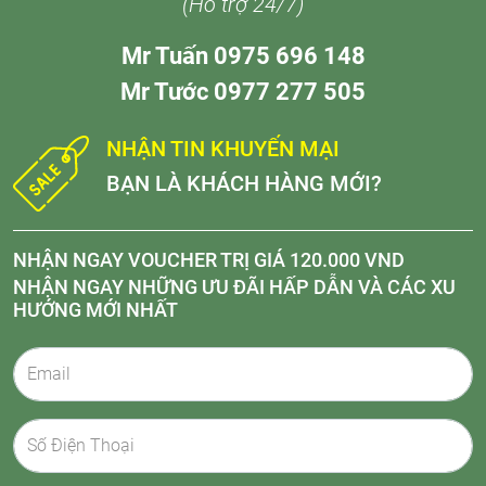
(Hỗ trợ 24/7)
Mr Tuấn 0975 696 148
Mr Tước 0977 277 505
NHẬN TIN KHUYẾN MẠI
BẠN LÀ KHÁCH HÀNG MỚI?
NHẬN NGAY VOUCHER TRỊ GIÁ 120.000 VND
NHẬN NGAY NHỮNG ƯU ĐÃI HẤP DẪN VÀ CÁC XU
HƯỚNG MỚI NHẤT