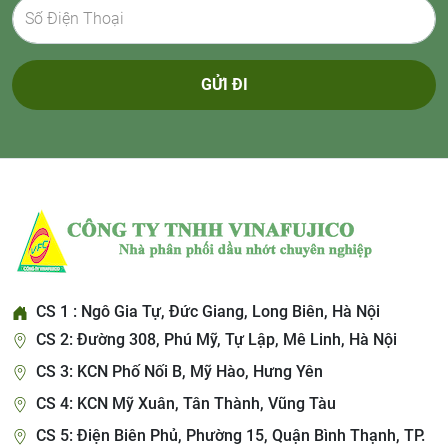
GỬI ĐI
CS 1 : Ngô Gia Tự, Đức Giang, Long Biên, Hà Nội
CS 2: Đường 308, Phú Mỹ, Tự Lập, Mê Linh, Hà Nội
CS 3: KCN Phố Nối B, Mỹ Hào, Hưng Yên
CS 4: KCN Mỹ Xuân, Tân Thành, Vũng Tàu
CS 5: Điện Biên Phủ, Phường 15, Quận Bình Thạnh, TP.