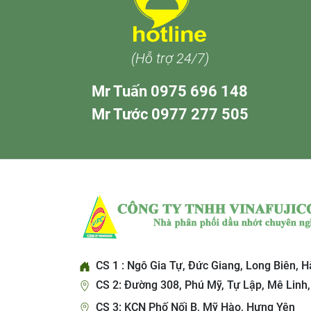
(Hỗ trợ 24/7)
Mr Tuấn 0975 696 148
Mr Tước 0977 277 505
CS 1 : Ngô Gia Tự, Đức Giang, Long Biên, H
CS 2: Đường 308, Phú Mỹ, Tự Lập, Mê Linh,
CS 3: KCN Phố Nối B, Mỹ Hào, Hưng Yên