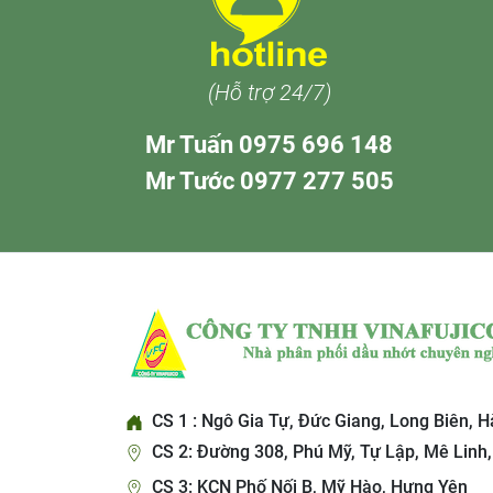
(Hỗ trợ 24/7)
Mr Tuấn 0975 696 148
Mr Tước 0977 277 505
CS 1 : Ngô Gia Tự, Đức Giang, Long Biên, H
CS 2: Đường 308, Phú Mỹ, Tự Lập, Mê Linh,
CS 3: KCN Phố Nối B, Mỹ Hào, Hưng Yên