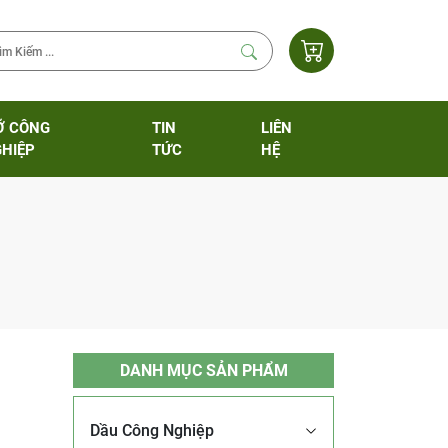
Ỡ CÔNG
TIN
LIÊN
HIỆP
TỨC
HỆ
DANH MỤC SẢN PHẨM
Dầu Công Nghiệp