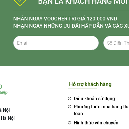
BẠN LÀ KHÁCH HÀNG MỚI
NHẬN NGAY VOUCHER TRỊ GIÁ 120.000 VND
NHẬN NGAY NHỮNG ƯU ĐÃI HẤP DẪN VÀ CÁC X
Hỗ trợ khách hàng
Điều khoản sử dụng
Phương thức mua hàng th
à Nội
toán
 Hà Nội
Hình thức vận chuyển