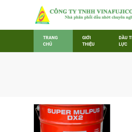
TRANG
GIỚI
DẦU 
CHỦ
THIỆU
LỰC