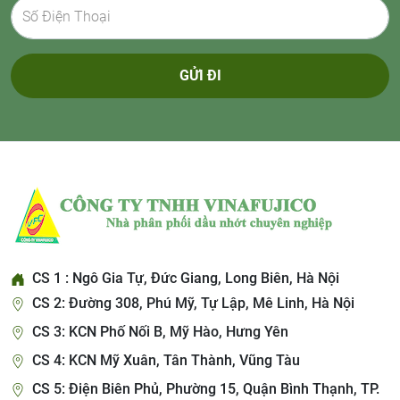
GỬI ĐI
CS 1 : Ngô Gia Tự, Đức Giang, Long Biên, Hà Nội
CS 2: Đường 308, Phú Mỹ, Tự Lập, Mê Linh, Hà Nội
CS 3: KCN Phố Nối B, Mỹ Hào, Hưng Yên
CS 4: KCN Mỹ Xuân, Tân Thành, Vũng Tàu
CS 5: Điện Biên Phủ, Phường 15, Quận Bình Thạnh, TP.