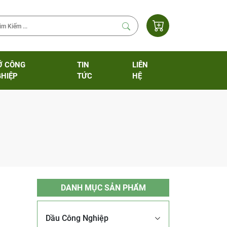
Ỡ CÔNG
TIN
LIÊN
HIỆP
TỨC
HỆ
DANH MỤC SẢN PHẨM
Dầu Công Nghiệp