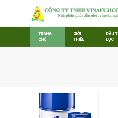
TRANG
GIỚI
DẦU 
CHỦ
THIỆU
LỰC