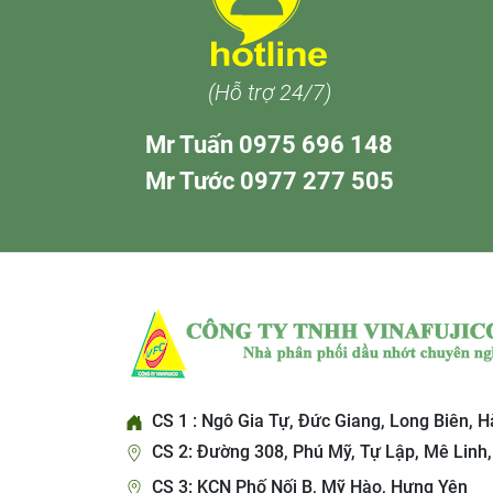
(Hỗ trợ 24/7)
Mr Tuấn 0975 696 148
Mr Tước 0977 277 505
CS 1 : Ngô Gia Tự, Đức Giang, Long Biên, H
CS 2: Đường 308, Phú Mỹ, Tự Lập, Mê Linh,
CS 3: KCN Phố Nối B, Mỹ Hào, Hưng Yên