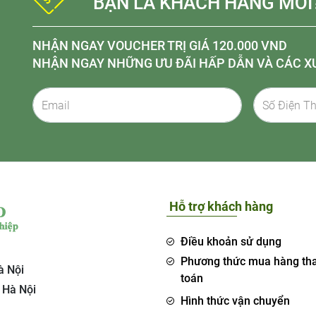
BẠN LÀ KHÁCH HÀNG MỚI
NHẬN NGAY VOUCHER TRỊ GIÁ 120.000 VND
NHẬN NGAY NHỮNG ƯU ĐÃI HẤP DẪN VÀ CÁC X
Hỗ trợ khách hàng
Điều khoản sử dụng
Phương thức mua hàng th
à Nội
toán
 Hà Nội
Hình thức vận chuyển