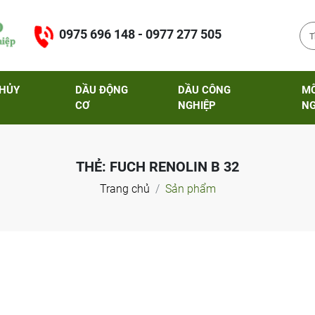
0975 696 148 - 0977 277 505
THỦY
DẦU ĐỘNG
DẦU CÔNG
M
CƠ
NGHIỆP
NG
THẺ:
FUCH RENOLIN B 32
Trang chủ
Sản phẩm