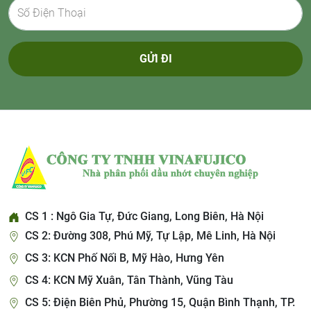
GỬI ĐI
CS 1 : Ngô Gia Tự, Đức Giang, Long Biên, Hà Nội
CS 2: Đường 308, Phú Mỹ, Tự Lập, Mê Linh, Hà Nội
CS 3: KCN Phố Nối B, Mỹ Hào, Hưng Yên
CS 4: KCN Mỹ Xuân, Tân Thành, Vũng Tàu
CS 5: Điện Biên Phủ, Phường 15, Quận Bình Thạnh, TP.