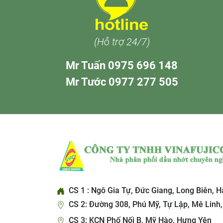
(Hỗ trợ 24/7)
Mr Tuấn 0975 696 148
Mr Tước 0977 277 505
CS 1 : Ngô Gia Tự, Đức Giang, Long Biên, H
CS 2: Đường 308, Phú Mỹ, Tự Lập, Mê Linh,
CS 3: KCN Phố Nối B, Mỹ Hào, Hưng Yên