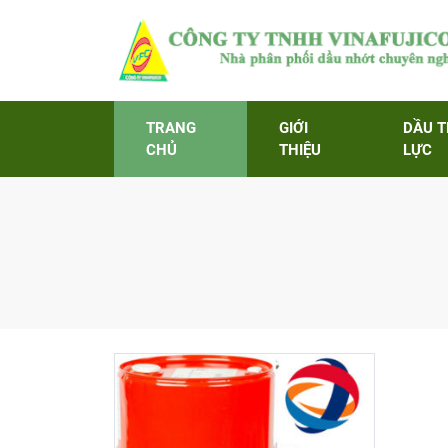
TRANG
GIỚI
DẦU 
CHỦ
THIỆU
LỰC