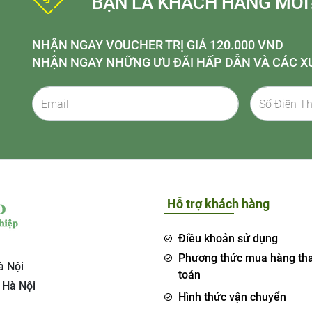
BẠN LÀ KHÁCH HÀNG MỚI
NHẬN NGAY VOUCHER TRỊ GIÁ 120.000 VND
NHẬN NGAY NHỮNG ƯU ĐÃI HẤP DẪN VÀ CÁC X
Hỗ trợ khách hàng
Điều khoản sử dụng
Phương thức mua hàng th
à Nội
toán
 Hà Nội
Hình thức vận chuyển