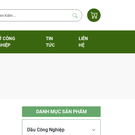
Ỡ CÔNG
TIN
LIÊN
HIỆP
TỨC
HỆ
DANH MỤC SẢN PHẨM
Dầu Công Nghiệp