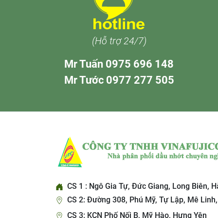
(Hỗ trợ 24/7)
Mr Tuấn 0975 696 148
Mr Tước 0977 277 505
CS 1 : Ngô Gia Tự, Đức Giang, Long Biên, H
CS 2: Đường 308, Phú Mỹ, Tự Lập, Mê Linh,
CS 3: KCN Phố Nối B, Mỹ Hào, Hưng Yên