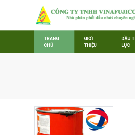
TRANG
GIỚI
DẦU 
CHỦ
THIỆU
LỰC