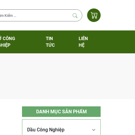
Ỡ CÔNG
TIN
LIÊN
HIỆP
TỨC
HỆ
DANH MỤC SẢN PHẨM
Dầu Công Nghiệp