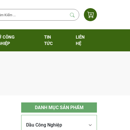
Ỡ CÔNG
TIN
LIÊN
HIỆP
TỨC
HỆ
DANH MỤC SẢN PHẨM
Dầu Công Nghiệp