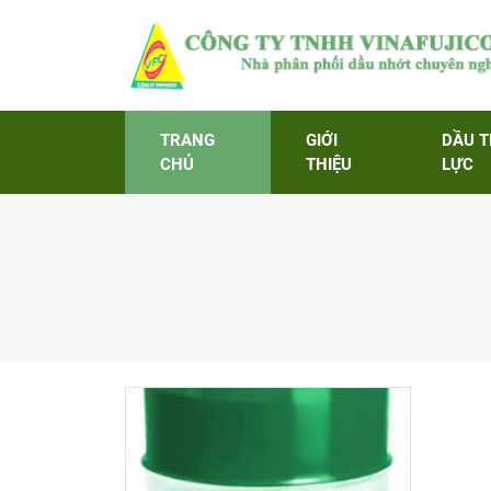
TRANG
GIỚI
DẦU 
CHỦ
THIỆU
LỰC