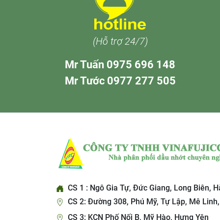
(Hỗ trợ 24/7)
Mr Tuấn 0975 696 148
Mr Tước 0977 277 505
CS 1 : Ngô Gia Tự, Đức Giang, Long Biên, H
CS 2: Đường 308, Phú Mỹ, Tự Lập, Mê Linh,
CS 3: KCN Phố Nối B, Mỹ Hào, Hưng Yên