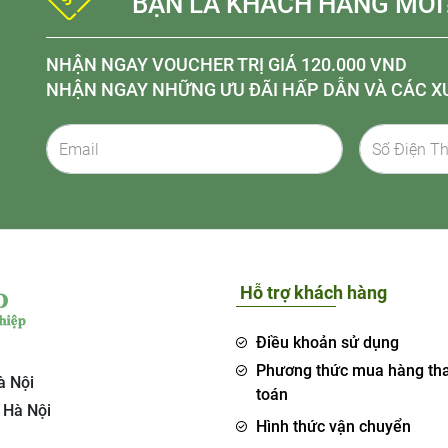
BẠN LÀ KHÁCH HÀNG MỚI
NHẬN NGAY VOUCHER TRỊ GIÁ 120.000 VND
NHẬN NGAY NHỮNG ƯU ĐÃI HẤP DẪN VÀ CÁC X
Hỗ trợ khách hàng
Điều khoản sử dụng
Phương thức mua hàng th
à Nội
toán
 Hà Nội
Hình thức vận chuyển